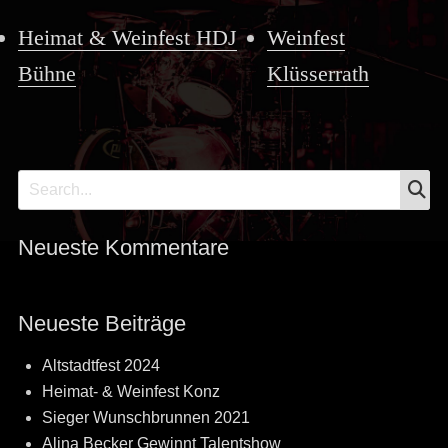
Heimat & Weinfest HDJ
Weinfest
Bühne
Klüsserrath
S
Search
for:
Neueste Kommentare
Neueste Beiträge
Altstadtfest 2024
Heimat- & Weinfest Konz
Sieger Wunschbrunnen 2021
Alina Becker Gewinnt Talentshow