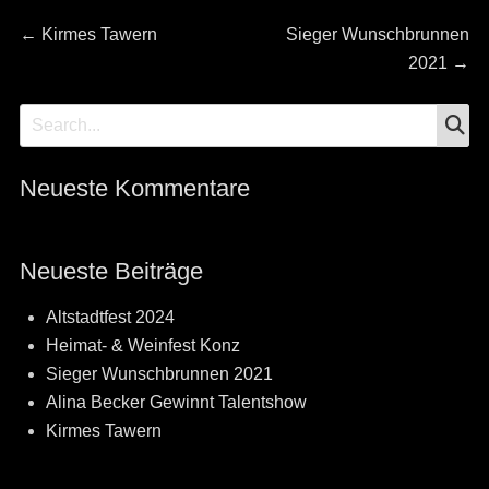
Beitragsnavigation
Previous
Next
←
Kirmes Tawern
Sieger Wunschbrunnen
post:
post:
2021
→
S
Search
for:
Neueste Kommentare
Neueste Beiträge
Altstadtfest 2024
Heimat- & Weinfest Konz
Sieger Wunschbrunnen 2021
Alina Becker Gewinnt Talentshow
Kirmes Tawern